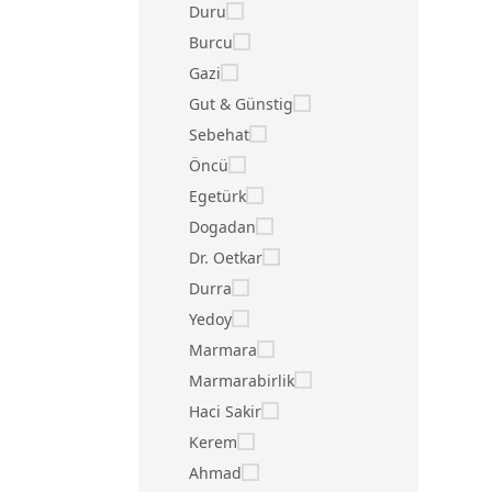
Duru
Burcu
Gazi
Gut & Günstig
Sebehat
Öncü
Egetürk
Dogadan
Dr. Oetkar
Durra
Yedoy
Marmara
Marmarabirlik
Haci Sakir
Kerem
Ahmad