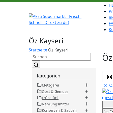
H
P
Bl
F
K
Öz Kayseri
Startseite
Öz Kayseri
Öz
Kategorien
Öz
Metzgerei
Obst & Gemüse
Frühstück
Nahrungsmittel
Konserven & Saucen
I