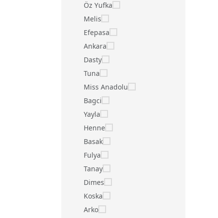
Öz Yufka
Melis
Efepasa
Ankara
Dasty
Tuna
Miss Anadolu
Bagci
Yayla
Henne
Basak
Fulya
Tanay
Dimes
Koska
Arko