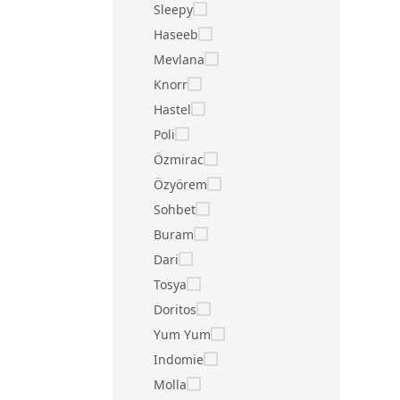
Sleepy
Haseeb
Mevlana
Knorr
Hastel
Poli
Özmirac
Özyörem
Sohbet
Buram
Dari
Tosya
Doritos
Yum Yum
Indomie
Molla