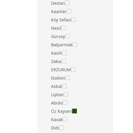
Destan
Kaanlar
Köy Sefasi
Nesil
Gürsoy
Balparmak
Kasih
Zakia
ERZURUM
Dodoni
Asbal
Lipton
Abido
Öz Kayseri
Kavak
Didi