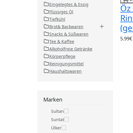
Eingelegtes & Essig
Öz 
Flüssiges Öl
Ri
Tiefkühl
(ge
Brot& Backwaren
Snacks & Süßwaren
5.99€
Tee & Kaffee
Alkoholfreie Getränke
Körperpflege
Reinigungsmittel
Haushaltswaren
Marken
Sultan
Suntat
Ülker