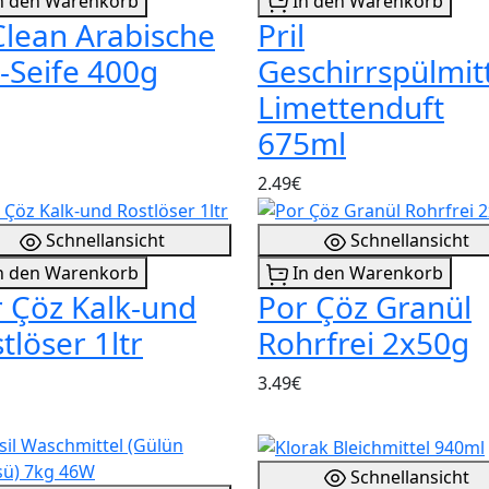
n den Warenkorb
In den Warenkorb
lean Arabische
Pril
-Seife 400g
Geschirrspülmit
Limettenduft
675ml
2.49€
Schnellansicht
Schnellansicht
n den Warenkorb
In den Warenkorb
 Çöz Kalk-und
Por Çöz Granül
tlöser 1ltr
Rohrfrei 2x50g
3.49€
Schnellansicht