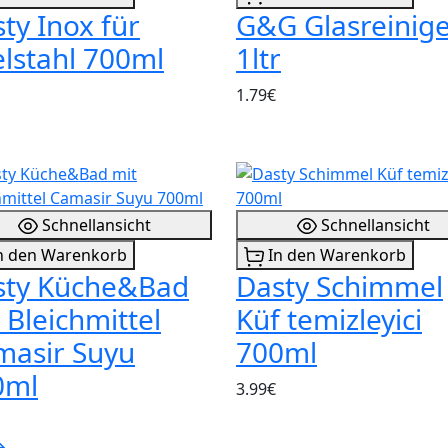
ty Inox für
G&G Glasreinig
lstahl 700ml
1ltr
1.79€
Schnellansicht
Schnellansicht
n den Warenkorb
In den Warenkorb
sty Küche&Bad
Dasty Schimmel
 Bleichmittel
Küf temizleyici
masir Suyu
700ml
0ml
3.99€