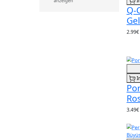
I
anzeigen
Q-C
Gel
2.99€
I
Por
Ros
3.49€