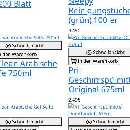
Sleepy
200 Blatt
Reinigungstüch
(grün) 100-er
3.49€
Schnellansicht
Schnellansicht
n den Warenkorb
In den Warenkorb
lean Arabische
Pril
fe 750ml
Geschirrspülmit
Original 675ml
2.49€
Schnellansicht
Schnellansicht