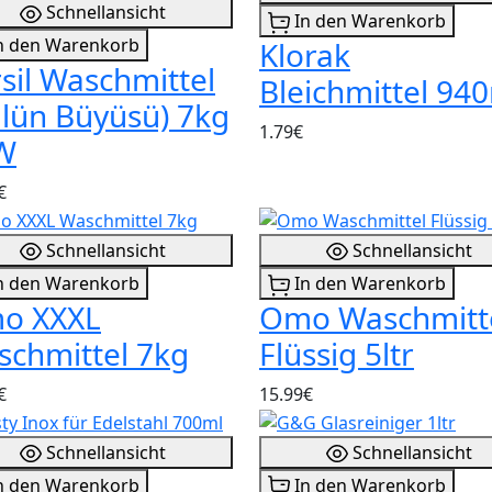
Schnellansicht
In den Warenkorb
n den Warenkorb
Klorak
sil Waschmittel
Bleichmittel 94
lün Büyüsü) 7kg
1.79€
W
€
Schnellansicht
Schnellansicht
n den Warenkorb
In den Warenkorb
o XXXL
Omo Waschmitt
chmittel 7kg
Flüssig 5ltr
€
15.99€
Schnellansicht
Schnellansicht
n den Warenkorb
In den Warenkorb