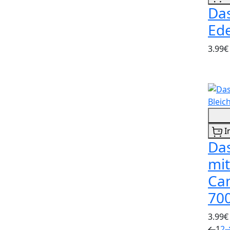
Das
Ede
3.99€
I
Da
mit
Ca
70
3.99€
1
2