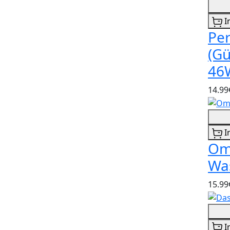
I
Per
(Gü
46
14.99
I
Om
Was
15.99
I