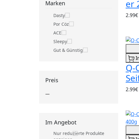
er 
Marken
2.99€
Dasty
Por Cöz
ACE
Sleepy
Gut & Günstig
I
Q-C
Sei
Preis
2.99€
—
Im Angebot
Nur reduzierte Produkte