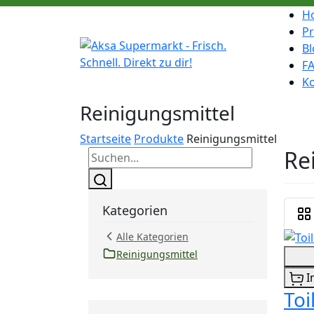
H
P
Bl
F
K
Reinigungsmittel
Startseite
Produkte
Reinigungsmittel
Re
Kategorien
Alle Kategorien
Reinigungsmittel
I
Toi