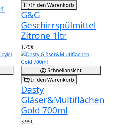
In den Warenkorb
er
G&G
Geschirrspülmittel
Zitrone 1ltr
1.79€
Schnellansicht
In den Warenkorb
Dasty
Gläser&Multiflächen
Gold 700ml
3.99€