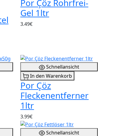
Por Çöz Rohrfrei-
Gel 1ltr
tel
3.49€
Schnellansicht
In den Warenkorb
Por Çöz
Fleckenentferner
1ltr
3.99€
Schnellansicht