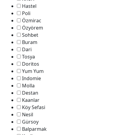
Hastel
Poli
Özmirac
Özyörem
Sohbet
Buram
Dari
Tosya
Doritos
Yum Yum
Indomie
Molla
Destan
Kaanlar
Köy Sefasi
Nesil
Gürsoy
Balparmak