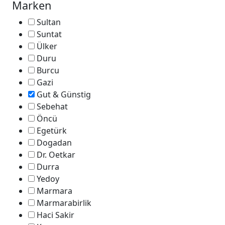
Marken
Sultan
Suntat
Ülker
Duru
Burcu
Gazi
Gut & Günstig
Sebehat
Öncü
Egetürk
Dogadan
Dr. Oetkar
Durra
Yedoy
Marmara
Marmarabirlik
Haci Sakir