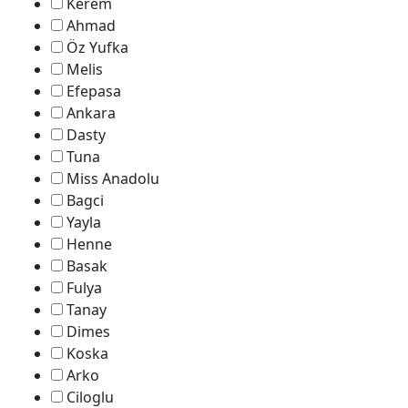
Kerem
Ahmad
Öz Yufka
Melis
Efepasa
Ankara
Dasty
Tuna
Miss Anadolu
Bagci
Yayla
Henne
Basak
Fulya
Tanay
Dimes
Koska
Arko
Ciloglu