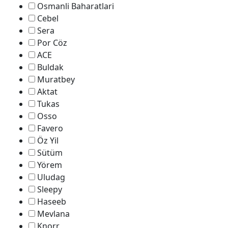
Osmanli Baharatlari
Cebel
Sera
Por Cöz
ACE
Buldak
Muratbey
Aktat
Tukas
Osso
Favero
Öz Yil
Sütüm
Yörem
Uludag
Sleepy
Haseeb
Mevlana
Knorr