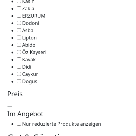
Kasih
Zakia
ERZURUM
Dodoni
Asbal
Lipton
Abido
Öz Kayseri
Kavak
Didi
Caykur
Dogus
Preis
—
Im Angebot
Nur reduzierte Produkte anzeigen