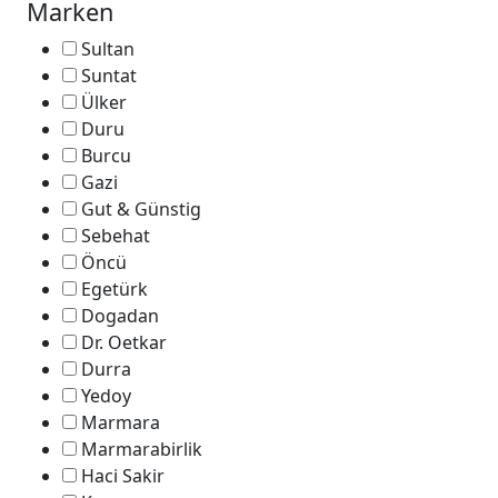
Marken
Sultan
Suntat
Ülker
Duru
Burcu
Gazi
Gut & Günstig
Sebehat
Öncü
Egetürk
Dogadan
Dr. Oetkar
Durra
Yedoy
Marmara
Marmarabirlik
Haci Sakir