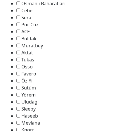
Osmanli Baharatlari
Cebel
Sera
Por Cöz
ACE
Buldak
Muratbey
Aktat
Tukas
Osso
Favero
Öz Yil
Sütüm
Yörem
Uludag
Sleepy
Haseeb
Mevlana
Knorr