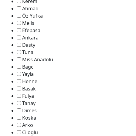
Kerem
Ahmad
Öz Yufka
Melis
Efepasa
Ankara
Dasty
Tuna
Miss Anadolu
Bagci
Yayla
Henne
Basak
Fulya
Tanay
Dimes
Koska
Arko
Ciloglu