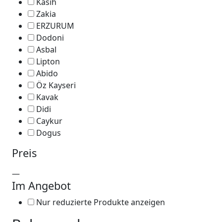
Kasih
Zakia
ERZURUM
Dodoni
Asbal
Lipton
Abido
Öz Kayseri
Kavak
Didi
Caykur
Dogus
Preis
—
Im Angebot
Nur reduzierte Produkte anzeigen