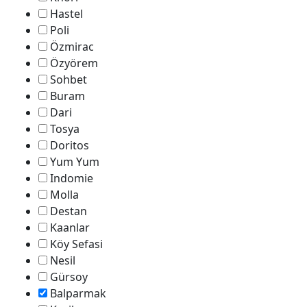
Hastel
Poli
Özmirac
Özyörem
Sohbet
Buram
Dari
Tosya
Doritos
Yum Yum
Indomie
Molla
Destan
Kaanlar
Köy Sefasi
Nesil
Gürsoy
Balparmak