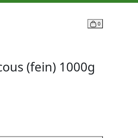
0
cous (fein) 1000g