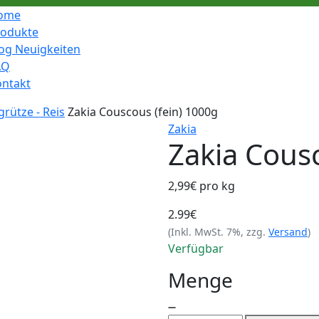
ome
rodukte
og Neuigkeiten
AQ
ontakt
rütze - Reis
Zakia Couscous (fein) 1000g
Zakia
Zakia Cous
2,99€ pro kg
2.99€
(Inkl. MwSt. 7%, zzg.
Versand
)
Verfügbar
Menge