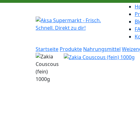
H
P
Bl
F
K
Startseite
Produkte
Nahrungsmittel
Weizeng