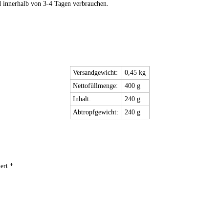
 innerhalb von 3-4 Tagen verbrauchen.
Versandgewicht:
0,45 kg
Nettofüllmenge:
400
g
Inhalt:
240 g
Abtropfgewicht:
240 g
ert *