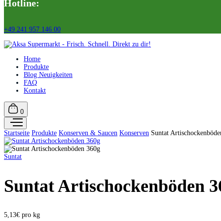
Hotline:
+49 241 957 146 00
Home
Produkte
Blog Neuigkeiten
FAQ
Kontakt
0
Startseite
Produkte
Konserven & Saucen
Konserven
Suntat Artischockenböde
Suntat
Suntat Artischockenböden 3
5,13€ pro kg