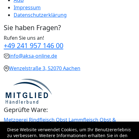
Impressum
Datenschutzerklärung
Sie haben Fragen?
Rufen Sie uns an!
+49 241 957 146 00
info@aksa-online.de
Wenzelstraße 3, 52070 Aachen
Geprüfte Ware:
Metzgerei
Rindfleisch
Obst
Lammfleisch
Obst &
Gemüse
Gemüse
Hühnerfleisch
Gewürze
Käse
Oliven
Diese Website verwendet Cookies, um Ihr Benutzererlebnis
Datteln
Milchprodukte
zu verbessern. Weitere Informationen erhalten Sie in den