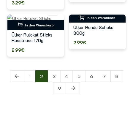
3.29€
In den Warenkorb
In den Warenkorb
Ülker Rondo Schoko
300g
Ülker Rulokat Sticks
Haselnuss 170g
2.99€
2.99€
1
2
3
4
5
6
7
8
9