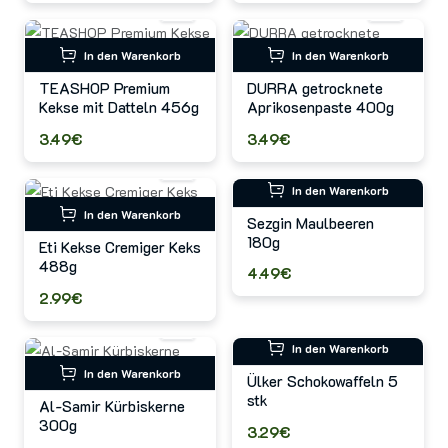
In den Warenkorb
In den Warenkorb
TEASHOP Premium
DURRA getrocknete
Kekse mit Datteln 456g
Aprikosenpaste 400g
3.49€
3.49€
In den Warenkorb
In den Warenkorb
Sezgin Maulbeeren
180g
Eti Kekse Cremiger Keks
488g
4.49€
2.99€
In den Warenkorb
In den Warenkorb
Ülker Schokowaffeln 5
stk
Al-Samir Kürbiskerne
300g
3.29€