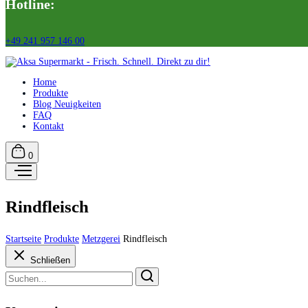
Hotline:
+49 241 957 146 00
Home
Produkte
Blog Neuigkeiten
FAQ
Kontakt
0
Rindfleisch
Startseite
Produkte
Metzgerei
Rindfleisch
Schließen